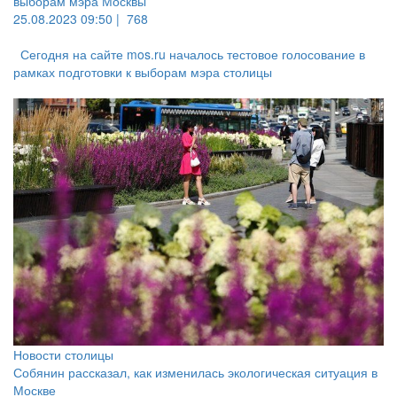
выборам мэра Москвы
25.08.2023 09:50 |
768
Сегодня на сайте mos.ru началось тестовое голосование в
рамках подготовки к выборам мэра столицы
Новости столицы
Собянин рассказал, как изменилась экологическая ситуация в
Москве