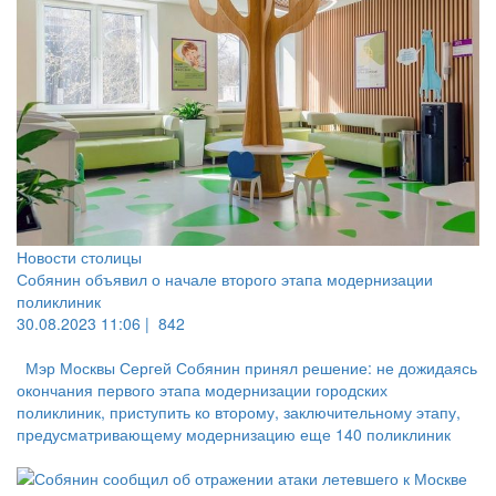
Новости столицы
Собянин объявил о начале второго этапа модернизации
поликлиник
30.08.2023 11:06 |
842
Мэр Москвы Сергей Собянин принял решение: не дожидаясь
окончания первого этапа модернизации городских
поликлиник, приступить ко второму, заключительному этапу,
предусматривающему модернизацию еще 140 поликлиник