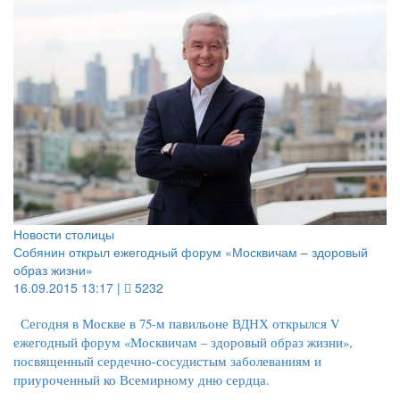
Новости столицы
Собянин открыл ежегодный форум «Москвичам – здоровый
образ жизни»
16.09.2015 13:17 |
5232
Сегодня в Москве в 75-м павильоне ВДНХ открылся V
ежегодный форум «Москвичам – здоровый образ жизни»,
посвященный сердечно-сосудистым заболеваниям и
приуроченный ко Всемирному дню сердца.