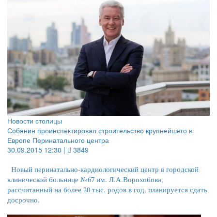
Новости столицы
Собянин проинспектировал строительство крупнейшего в
Европе Перинатального центра
30.09.2015 12:30 |
3849
Новый перинатально-кардиологический центр в городской
клинической больнице №67 им. Л.А.Ворохобова,
рассчитанный на более 20 тыс. родов в год, планируется сдать
досрочно.