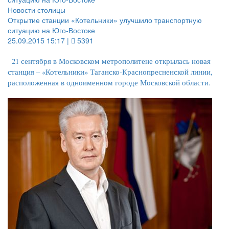
Новости столицы
Открытие станции «Котельники» улучшило транспортную
ситуацию на Юго-Востоке
25.09.2015 15:17 |
5391
21 сентября в Московском метрополитене открылась новая
станция – «Котельники» Таганско-Краснопресненской линии,
расположенная в одноименном городе Московской области.