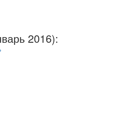
варь 2016):
е