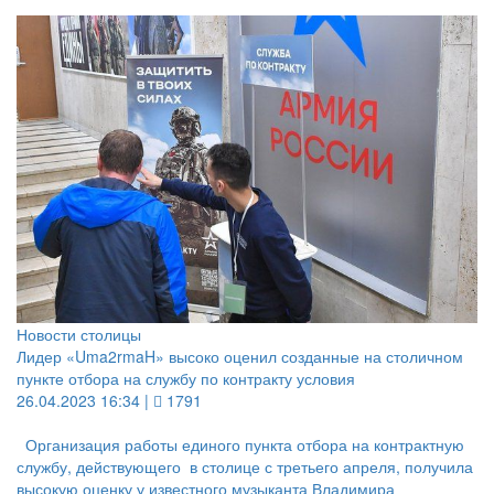
Новости столицы
Лидер «Uma2rmaH» высоко оценил созданные на столичном
пункте отбора на службу по контракту условия
26.04.2023 16:34 |
1791
Организация работы единого пункта отбора на контрактную
службу, действующего в столице с третьего апреля, получила
высокую оценку у известного музыканта Владимира