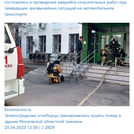
состязались в проведении аварийно-спасательных работ при
ликвидации чрезвычайных ситуаций на автомобильном
транспорте
Безопасность
Зеленоградские огнеборцы тренировались тушить пожар в
здании Московской областной таможни
25.04.2023 12:59 |
2829