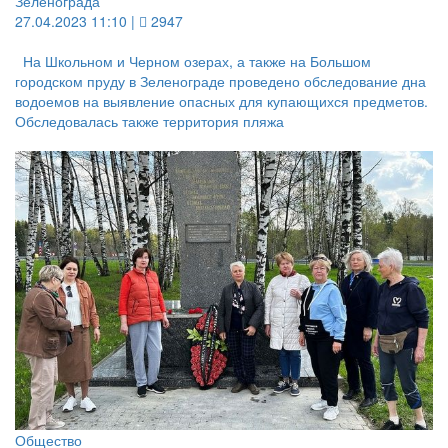
Зеленограда
27.04.2023 11:10 |
2947
На Школьном и Черном озерах, а также на Большом
городском пруду в Зеленограде проведено обследование дна
водоемов на выявление опасных для купающихся предметов.
Обследовалась также территория пляжа
Общество