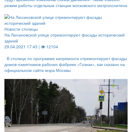
режим работы отдельные станции московского метрополитена
Новости столицы
На Люсиновской улице отремонтируют фасады исторический
зданий
29.04.2021 17:43 |
12104
В столице по программе капремонта отремонтируют фасады
домов-памятников рабочих фабрики «Гознак», как сказано на
официальном сайте мэра Москвы