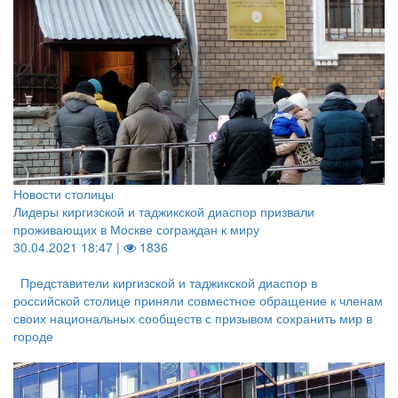
Новости столицы
Лидеры киргизской и таджикской диаспор призвали
проживающих в Москве сограждан к миру
30.04.2021 18:47 |
1836
Представители киргизской и таджикской диаспор в
российской столице приняли совместное обращение к членам
своих национальных сообществ с призывом сохранить мир в
городе