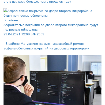
это в два раза больше, чем в прошлом году
В районе
Асфальтовые покрытия во дворе второго микрорайона будут
полностью обновлены
29.04.2021 12:09 |
2059
В районе Матушкино начался масштабный ремонт
асфальтобетонных покрытий на дворовых территориях