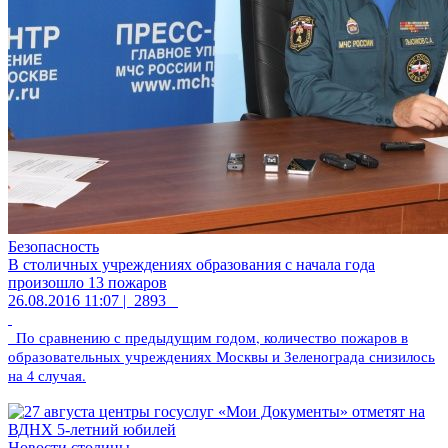
Безопасность
В столичных учреждениях образования с начала года
произошло 13 пожаров
26.08.2016 11:07 |
2893
По сравнению с предыдущим годом, количество пожаров в
образовательных учреждениях Москвы и Зеленограда снизилось
на 4 случая.
Новости столицы