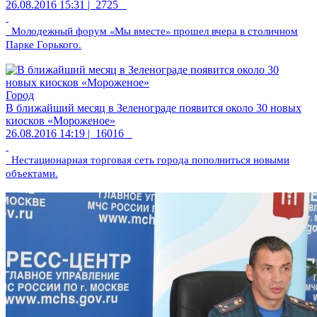
26.08.2016 15:31 |
2725
Молодежный форум «Мы вместе» прошел вчера в столичном
Парке Горького.
Город
В ближайший месяц в Зеленограде появится около 30 новых
киосков «Мороженое»
26.08.2016 14:19 |
16016
Нестационарная торговая сеть города пополниться новыми
объектами.