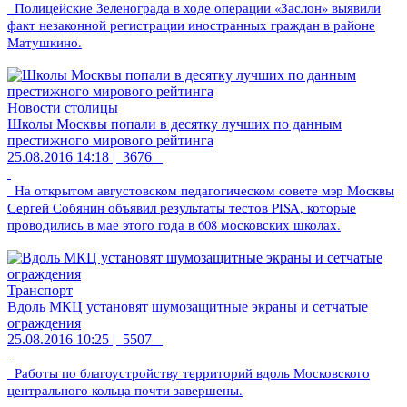
Полицейские Зеленограда в ходе операции «Заслон» выявили
факт незаконной регистрации иностранных граждан в районе
Матушкино.
Новости столицы
Школы Москвы попали в десятку лучших по данным
престижного мирового рейтинга
25.08.2016 14:18 |
3676
На открытом августовском педагогическом совете мэр Москвы
Сергей Собянин объявил результаты тестов PISA, которые
проводились в мае этого года в 608 московских школах.
Транспорт
Вдоль МКЦ установят шумозащитные экраны и сетчатые
ограждения
25.08.2016 10:25 |
5507
Работы по благоустройству территорий вдоль Московского
центрального кольца почти завершены.