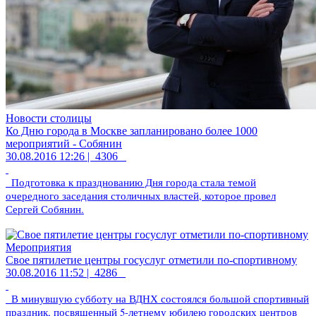
Новости столицы
Ко Дню города в Москве запланировано более 1000
мероприятий - Собянин
30.08.2016 12:26 |
4306
Подготовка к празднованию Дня города стала темой
очередного заседания столичных властей, которое провел
Сергей Собянин.
Мероприятия
Свое пятилетие центры госуслуг отметили по-спортивному
30.08.2016 11:52 |
4286
В минувшую субботу на ВДНХ состоялся большой спортивный
праздник, посвященный 5-летнему юбилею городских центров