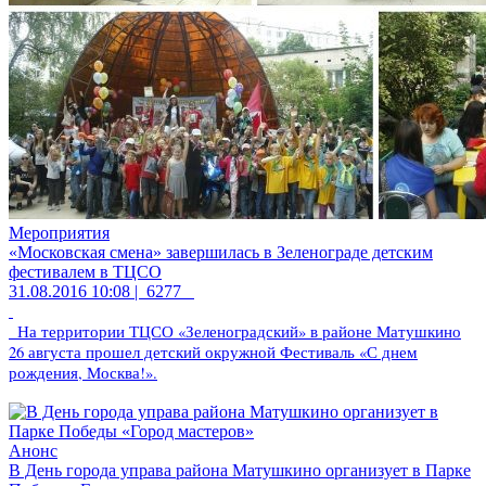
Мероприятия
«Московская смена» завершилась в Зеленограде детским
фестивалем в ТЦСО
31.08.2016 10:08 |
6277
На территории ТЦСО «Зеленоградский» в районе Матушкино
26 августа прошел детский окружной Фестиваль «С днем
рождения, Москва!».
Анонс
В День города управа района Матушкино организует в Парке