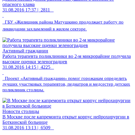
опасного хлама
31.08.2016 17:37 |
2811
ГБУ «Жилищник района Матушкино продолжает работу по
ликвидации захламлений в жилом секторе.
Активный гражданин
Работа терапевта поликлиники во 2-м микрорайоне получила
высокие оценки зеленоградцев
31.08.2016 14:15 |
4225
Проект «Активный гражданин» помог горожанам определить
лучших участковых терапевтов, педиатров и медсестер детских
поликлиник столицы.
Новости столицы
В Москве после капремонта открыт корпус нейрохирургии в
Боткинской больнице
31.08.2016 13:13 |
6509