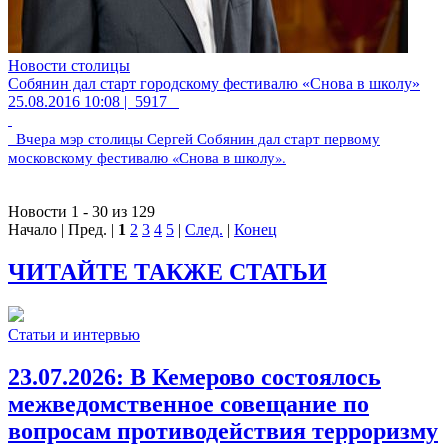
Новости столицы
Собянин дал старт городскому фестивалю «Снова в школу»
25.08.2016 10:08 |
5917
Вчера мэр столицы Сергей Собянин дал старт первому
московскому фестивалю «Снова в школу».
Новости 1 - 30 из 129
Начало | Пред. |
1
2
3
4
5
|
След.
|
Конец
ЧИТАЙТЕ ТАКЖЕ СТАТЬИ
Статьи и интервью
23.07.2026:
В Кемерово состоялось
межведомственное совещание по
вопросам противодействия терроризму