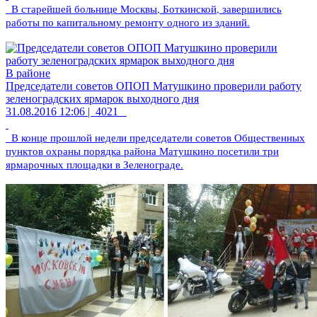
В старейшей больнице Москвы, Боткинской, завершились
работы по капитальному ремонту одного из зданий.
В районе
Председатели советов ОПОП Матушкино проверили работу
зеленоградских ярмарок выходного дня
31.08.2016 12:06 |
4021
В конце прошлой недели председатели советов Общественных
пунктов охраны порядка района Матушкино посетили три
ярмарочных площадки в Зеленограде.