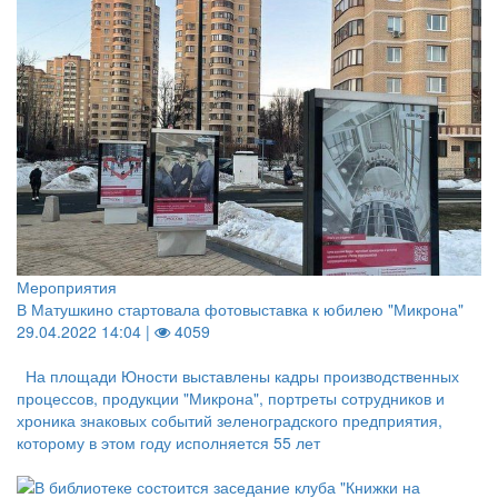
Мероприятия
В Матушкино стартовала фотовыставка к юбилею "Микрона"
29.04.2022 14:04 |
4059
На площади Юности выставлены кадры производственных
процессов, продукции "Микрона", портреты сотрудников и
хроника знаковых событий зеленоградского предприятия,
которому в этом году исполняется 55 лет