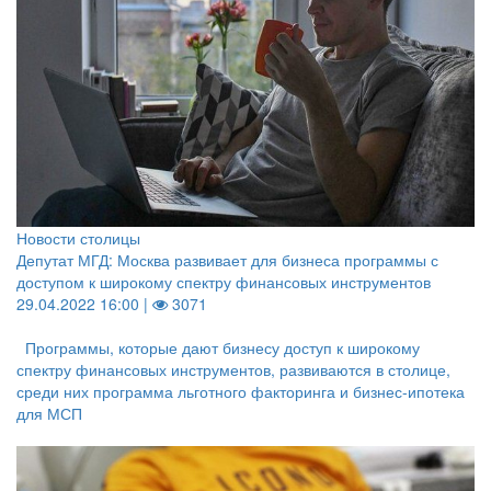
Новости столицы
Депутат МГД: Москва развивает для бизнеса программы с
доступом к широкому спектру финансовых инструментов
29.04.2022 16:00 |
3071
Программы, которые дают бизнесу доступ к широкому
спектру финансовых инструментов, развиваются в столице,
среди них программа льготного факторинга и бизнес-ипотека
для МСП