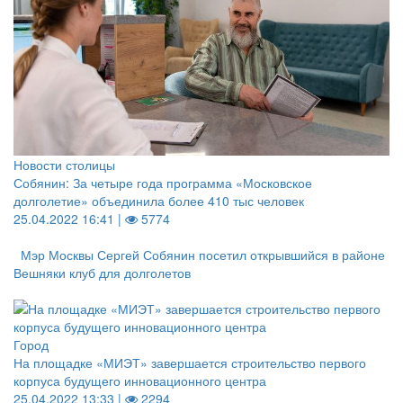
Новости столицы
Собянин: За четыре года программа «Московское
долголетие» объединила более 410 тыс человек
25.04.2022 16:41 |
5774
Мэр Москвы Сергей Собянин посетил открывшийся в районе
Вешняки клуб для долголетов
Город
На площадке «МИЭТ» завершается строительство первого
корпуса будущего инновационного центра
25.04.2022 13:33 |
2294