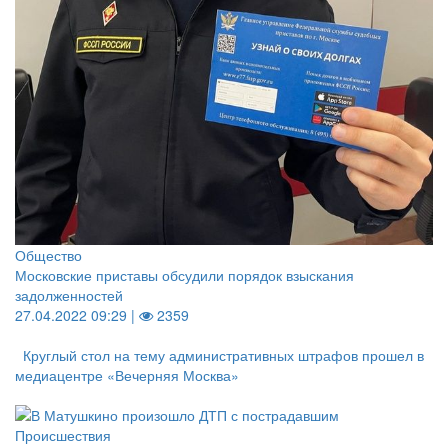
Общество
Московские приставы обсудили порядок взыскания
задолженностей
27.04.2022 09:29 |
2359
Круглый стол на тему административных штрафов прошел в
медиацентре «Вечерняя Москва»
Происшествия