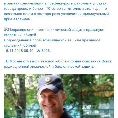
в рамках консультаций в префектурах и районных управах
города провели более 170 встреч с жителями столицы, что
позволило почти в полтора раза увеличить индивидуальный
прием граждан.
Подразделения противохимической защиты празднуют
столетний юбилей
16.11.2018 09:40 |
3406
В Москве отметили вековой юбилей со дня основания Войск
радиационной химической и биологической защиты.