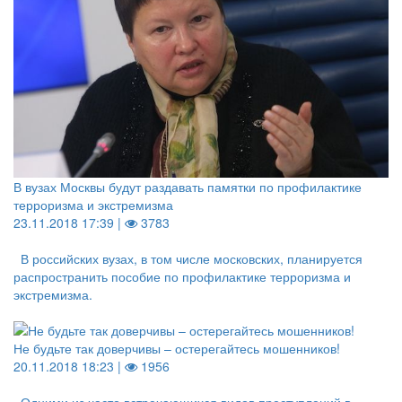
В вузах Москвы будут раздавать памятки по профилактике
терроризма и экстремизма
23.11.2018 17:39 |
3783
В российских вузах, в том числе московских, планируется
распространить пособие по профилактике терроризма и
экстремизма.
Не будьте так доверчивы – остерегайтесь мошенников!
20.11.2018 18:23 |
1956