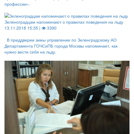
профессии».
Зеленоградцам напоминают о правилах поведения на льду
13.11.2018 15:35 |
3390
В преддверии зимы управление по Зеленградскому АО
Департамента ГОЧСиПБ города Москвы напоминает, как
нужно вести себя на льду.