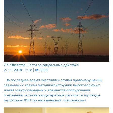
Об ответственности за вандальные действия
27.11.2018 17:12 |
2298
За последнее время участились случаи правонарушений,
связанных с кражей металлоконструкций высоковольтных
линий электропередачи и элементов оборудования
подстанций, а также неоднократные расстрелы гирлянды
изоляторов ЛЭП так называемыми «охотниками».