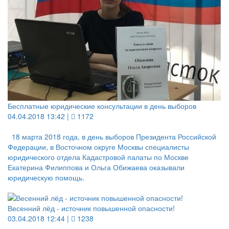
Бесплатные юридические консультации в день выборов
04.04.2018 13:42 |
1172
18 марта 2018 года, в день выборов Президента Российской
Федерации, в Восточном округе Москвы специалисты
юридического отдела Кадастровой палаты по Москве
Екатерина Филиппова и Ольга Обижаева оказывали
юридическую помощь.
Весенний лёд - источник повышенной опасности!
03.04.2018 12:44 |
1238