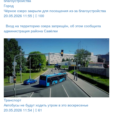
Город
Чёрное озеро закрыли для посещения из-за благоустройства
20.05.2026 11:55 |
100
Вход на территорию озера запрещён, об этом сообщила
администрация района Савёлки
Транспорт
Автобусы не будут ходить утром в это воскресенье
20.05.2026 11:54 |
61