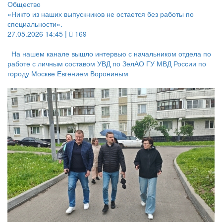
Общество
«Никто из наших выпускников не остается без работы по
специальности».
27.05.2026 14:45 |
169
На нашем канале вышло интервью с начальником отдела по
работе с личным составом УВД по ЗелАО ГУ МВД России по
городу Москве Евгением Ворониным