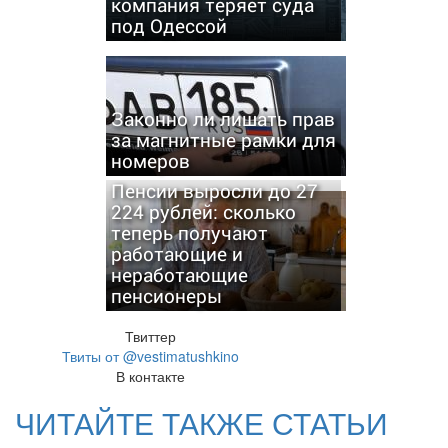
компания теряет суда
под Одессой
Законно ли лишать прав
за магнитные рамки для
номеров
Пенсии выросли до 27
224 рублей: сколько
теперь получают
работающие и
неработающие
пенсионеры
Твиттер
Твиты от @vestimatushkino
В контакте
ЧИТАЙТЕ ТАКЖЕ СТАТЬИ