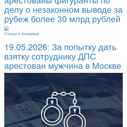
делу о незаконном выводе за
рубеж более 30 млрд рублей
Статьи и интервью
19.05.2026:
За попытку дать
взятку сотруднику ДПС
арестован мужчина в Москве