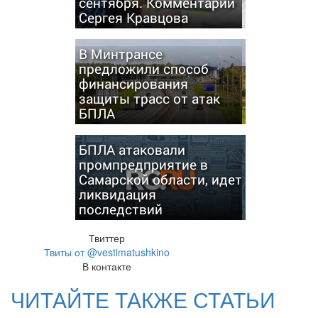
сентября. Комментарий
Сергея Кравцова
В Минтрансе
предложили способ
финансирования
защиты трасс от атак
БПЛА
БПЛА атаковали
промпредприятие в
Самарской области, идет
ликвидация
последствий
Твиттер
Твиты от @vestimatushkino
В контакте
ЧИТАЙТЕ ТАКЖЕ СТАТЬИ