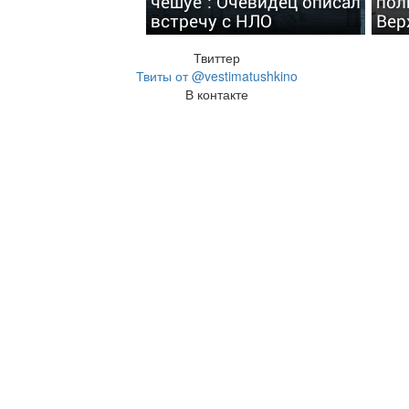
чешуе": Очевидец описал
пол
встречу с НЛО
Вер
Твиттер
Твиты от @vestimatushkino
В контакте