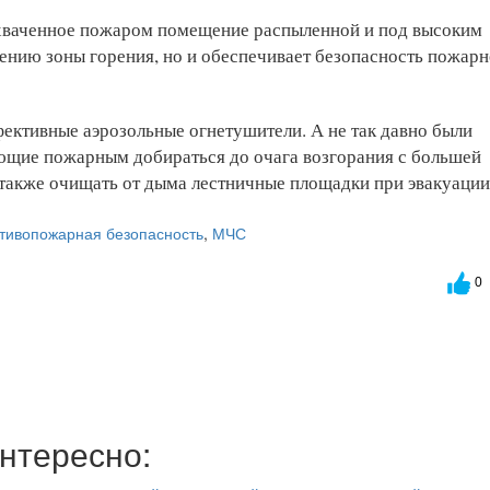
 охваченное пожаром помещение распыленной и под высоким
дению зоны горения, но и обеспечивает безопасность пожар
ективные аэрозольные огнетушители. А не так давно были
ющие пожарным добираться до очага возгорания с большей
также очищать от дыма лестничные площадки при эвакуации
тивопожарная безопасность
,
МЧС
0
нтересно: