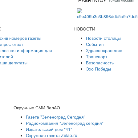
С
НОВОСТИ
рхив номеров газеты
Новости столицы
опрос-ответ
События
олезная информация для
Здравоохранение
ителей
Транспорт
аши депутаты
Безопасность
Эхо Победы
Окружные СМИ ЗелАО
Газета "Зеленоград Сегодня"
Радиокомпания "Зеленоград сегодня"
Издательский дом "41"
Окружная газета Zelao.ru