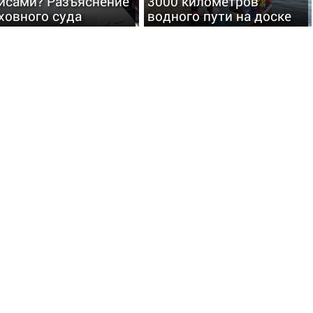
исами? Разъяснение
3000 километров
ховного суда
водного пути на доске