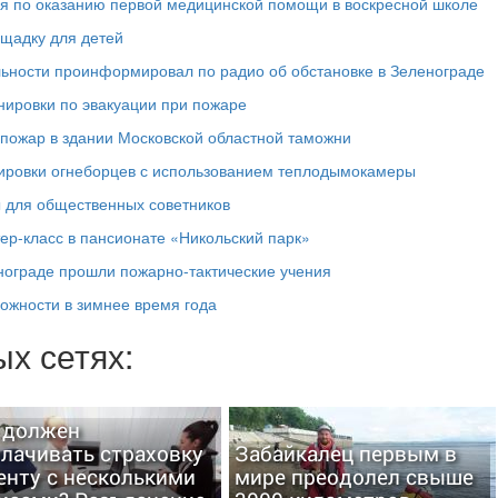
я по оказанию первой медицинской помощи в воскресной школе
щадку для детей
льности проинформировал по радио об обстановке в Зеленограде
нировки по эвакуации при пожаре
 пожар в здании Московской областной таможни
ировки огнеборцев с использованием теплодымокамеры
 для общественных советников
ер-класс в пансионате «Никольский парк»
нограде прошли пожарно-тактические учения
ожности в зимнее время года
х сетях:
 должен
лачивать страховку
Забайкалец первым в
енту с несколькими
мире преодолел свыше