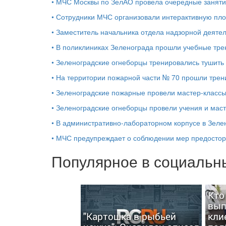
•
МЧС Москвы по ЗелАО провела очередные заняти
•
Сотрудники МЧС организовали интерактивную пло
•
Заместитель начальника отдела надзорной деяте
•
В поликлиниках Зеленограда прошли учебные тре
•
Зеленоградские огнеборцы тренировались тушить
•
На территории пожарной части № 70 прошли трен
•
Зеленоградские пожарные провели мастер-классы
•
Зеленоградские огнеборцы провели учения и маст
•
В административно-лабораторном корпусе в Зеле
•
МЧС предупреждает о соблюдении мер предостор
Популярное в социальны
Кто
вып
"Картошка в рыбьей
кли