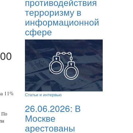
противодействия
терроризму в
информационной
сфере
700
на 11%
Статьи и интервью
26.06.2026:
В
. По
Москве
ли
арестованы