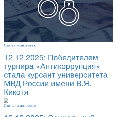
Статьи и интервью
12.12.2025:
Победителем
турнира «Антикоррупция»
стала курсант университета
МВД России имени В.Я.
Кикотя
Статьи и интервью