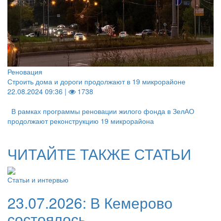
Реновация
Строить дома и дороги продолжают в 19 микрорайоне
22.08.2024 09:36 |
1738
В рамках программы реновации жилого фонда в ЗелАО
продолжают реконструкцию 19 микрорайона
ЧИТАЙТЕ ТАКЖЕ СТАТЬИ
Статьи и интервью
23.07.2026:
В Кемерово
состоялось