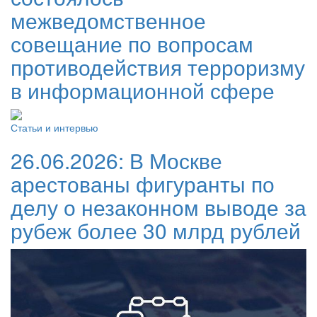
межведомственное
совещание по вопросам
противодействия терроризму
в информационной сфере
Статьи и интервью
26.06.2026:
В Москве
арестованы фигуранты по
делу о незаконном выводе за
рубеж более 30 млрд рублей