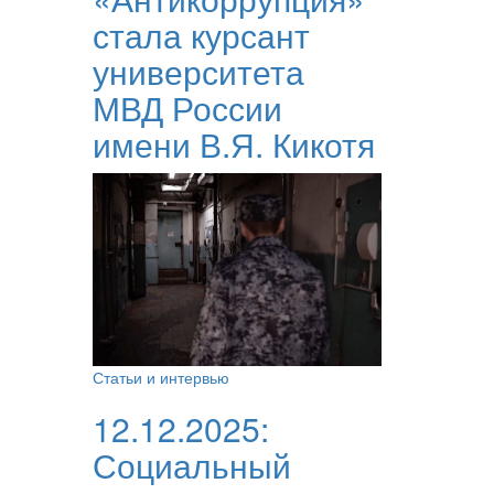
стала курсант
университета
МВД России
имени В.Я. Кикотя
Статьи и интервью
12.12.2025:
Социальный