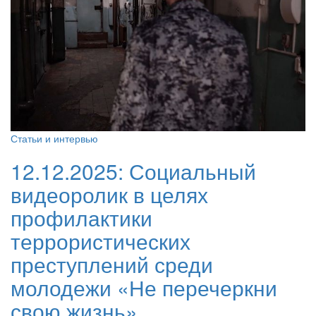
Статьи и интервью
12.12.2025:
Социальный
видеоролик в целях
профилактики
террористических
преступлений среди
молодежи «Не перечеркни
свою жизнь»