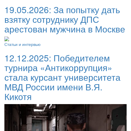
19.05.2026:
За попытку дать
взятку сотруднику ДПС
арестован мужчина в Москве
Статьи и интервью
12.12.2025:
Победителем
турнира «Антикоррупция»
стала курсант университета
МВД России имени В.Я.
Кикотя