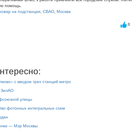
ую помощь.
пожар на подстанции
,
СВАО
,
Москва
0
нтересно:
лково» с вводом трех станций метро
в ЗелАО
офсоюзной улицы
ство фотонных интегральных схем
ждан
менки — Мэр Москвы