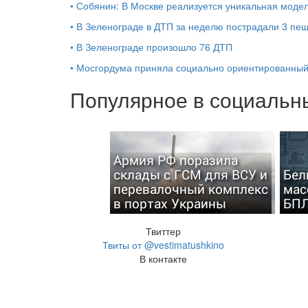
•
Собянин: В Москве реализуется уникальная мод
•
В Зеленограде в ДТП за неделю пострадали 3 пе
•
В Зеленограде произошло 76 ДТП
•
Мосгордума приняла социально ориентированный
Популярное в социальны
Армия РФ поразила
склады с ГСМ для ВСУ и
Бел
перевалочный комплекс
мас
в портах Украины
БП
Твиттер
Твиты от @vestimatushkino
В контакте