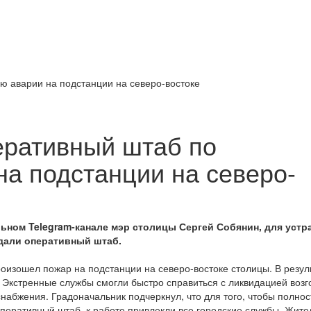
еративный штаб по
на подстанции на северо-
ном Telegram-канале мэр столицы Сергей Собянин, для устр
дали оперативный штаб.
оизошел пожар на подстанции на северо-востоке столицы. В резуль
Экстренные службы смогли быстро справиться с ликвидацией возг
набжения. Градоначальник подчеркнул, что для того, чтобы полно
оперативный штаб, к работе привлекли все городские службы. Жит