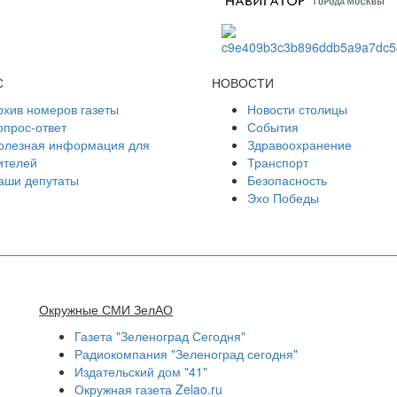
С
НОВОСТИ
рхив номеров газеты
Новости столицы
опрос-ответ
События
олезная информация для
Здравоохранение
ителей
Транспорт
аши депутаты
Безопасность
Эхо Победы
Окружные СМИ ЗелАО
Газета "Зеленоград Сегодня"
Радиокомпания "Зеленоград сегодня"
Издательский дом "41"
Окружная газета Zelao.ru