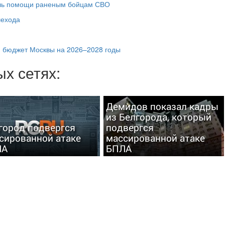
ель помощи раненым бойцам СВО
шехода
 бюджет Москвы на 2026–2028 годы
х сетях:
Демидов показал кадры
из Белгорода, который
город подвергся
подвергся
сированной атаке
массированной атаке
ЛА
БПЛА