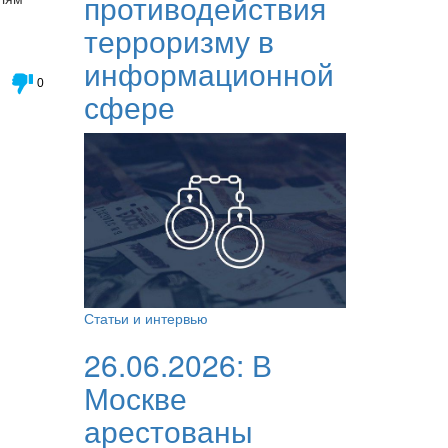
противодействия
терроризму в
информационной
0
сфере
Статьи и интервью
26.06.2026:
В
Москве
арестованы