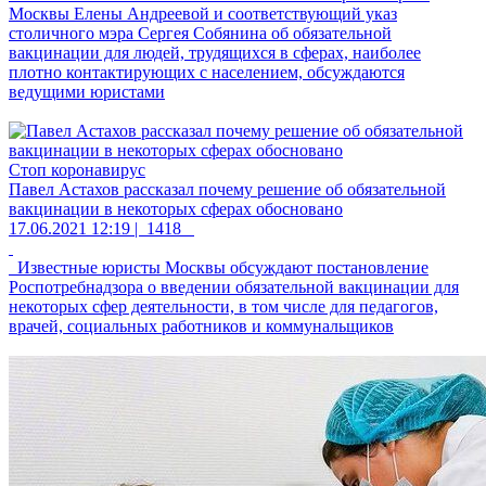
Москвы Елены Андреевой и соответствующий указ
столичного мэра Сергея Собянина об обязательной
вакцинации для людей, трудящихся в сферах, наиболее
плотно контактирующих с населением, обсуждаются
ведущими юристами
Стоп коронавирус
Павел Астахов рассказал почему решение об обязательной
вакцинации в некоторых сферах обосновано
17.06.2021 12:19 |
1418
Известные юристы Москвы обсуждают постановление
Роспотребнадзора о введении обязательной вакцинации для
некоторых сфер деятельности, в том числе для педагогов,
врачей, социальных работников и коммунальщиков