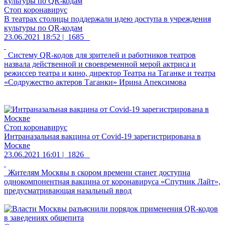
Стоп коронавирус
В театрах столицы поддержали идею доступа в учреждения
культуры по QR-кодам
23.06.2021 18:52 |
1685
Систему QR-кодов для зрителей и работников театров
назвала действенной и своевременной мерой актриса и
режиссер театра и кино, директор Театра на Таганке и театра
«Содружество актеров Таганки» Ирина Апексимова
Стоп коронавирус
Интраназальная вакцина от Covid-19 зарегистрирована в
Москве
23.06.2021 16:01 |
1826
Жителям Москвы в скором времени станет доступна
однокомпонентная вакцина от коронавируса «Спутник Лайт»,
предусматривающая назальный ввод