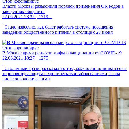
Стоп коронавирус
Власти Москвы разъяснили порядок применения QR-кодов в
заведениях общепита
22.06.2021 23:32 |
1719
Стало известно, как будет работать система посещения
заведений общественного питания в столице с 28 июня
Стоп коронавирус
В Москве врачи развеяли мифы о вакцинации от COVID-19
22.06.2021 18:27 |
1275
Столичные врачи рассказали о том, можно ли прививаться от
коронавируса людям с хроническими заболеваниями, в том
числе онкологическими