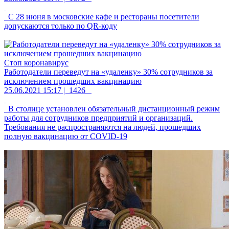
С 28 июня в московские кафе и рестораны посетители
допускаются только по QR-коду
Стоп коронавирус
Работодатели переведут на «удаленку» 30% сотрудников за
исключением прошедших вакцинацию
25.06.2021 15:17 |
1426
В столице установлен обязательный дистанционный режим
работы для сотрудников предприятий и организаций.
Требования не распространяются на людей, прошедших
полную вакцинацию от COVID-19