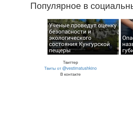
Популярное в социальны
Ученые проведут оценку
безопасности и
экологического
Опа
состояния Кунгурской
наз
пещеры
губ
Твиттер
Твиты от @vestimatushkino
В контакте