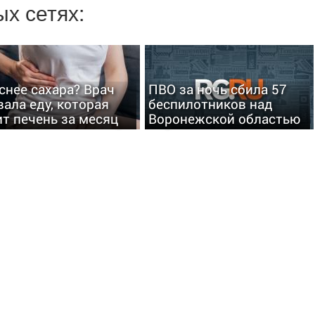
х сетях:
снее сахара? Врач
ПВО за ночь сбила 57
вала еду, которая
беспилотников над
ит печень за месяц
Воронежской областью