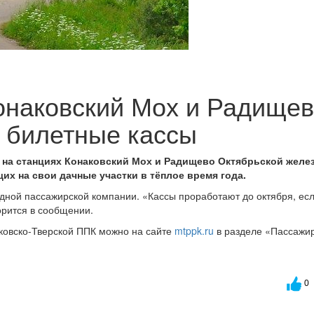
онаковский Мох и Радище
 билетные кассы
 на станциях Конаковский Мох и Радищево Октябрьской желе
х на свои дачные участки в тёплое время года.
дной пассажирской компании. «Кассы проработают до октября, ес
орится в сообщении.
ковско-Тверской ППК можно на сайте
mtppk.ru
в разделе «Пассажи
и
0