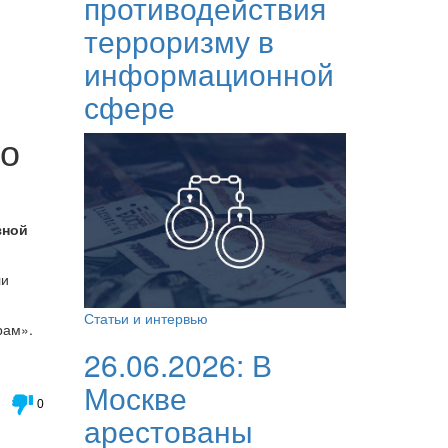
противодействия
терроризму в
информационной
сфере
во
зной
ли
Статьи и интервью
рам».
26.06.2026:
В
Москве
0
арестованы