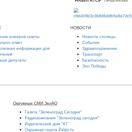
С
НОВОСТИ
рхив номеров газеты
Новости столицы
опрос-ответ
События
олезная информация для
Здравоохранение
ителей
Транспорт
аши депутаты
Безопасность
Эхо Победы
Окружные СМИ ЗелАО
Газета "Зеленоград Сегодня"
Радиокомпания "Зеленоград сегодня"
Издательский дом "41"
Окружная газета Zelao.ru