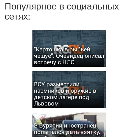
Популярное в социальных
сетях:
"Картошка в рыбьей
чешуе": Очевидец описал
встречу с НЛО
ВСУ разместили
наемников и оружие в
детском лагере под
Львовом
В Бурятии иностранец
попытался дать взятку,