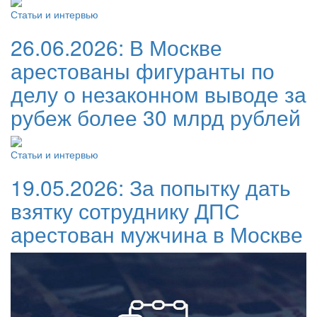
Статьи и интервью
26.06.2026:
В Москве
арестованы фигуранты по
делу о незаконном выводе за
рубеж более 30 млрд рублей
Статьи и интервью
19.05.2026:
За попытку дать
взятку сотруднику ДПС
арестован мужчина в Москве