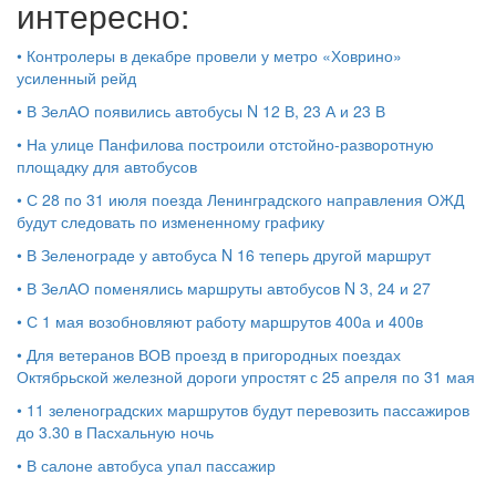
интересно:
•
Контролеры в декабре провели у метро «Ховрино»
усиленный рейд
•
В ЗелАО появились автобусы N 12 В, 23 А и 23 В
•
На улице Панфилова построили отстойно-разворотную
площадку для автобусов
•
С 28 по 31 июля поезда Ленинградского направления ОЖД
будут следовать по измененному графику
•
В Зеленограде у автобуса N 16 теперь другой маршрут
•
В ЗелАО поменялись маршруты автобусов N 3, 24 и 27
•
С 1 мая возобновляют работу маршрутов 400а и 400в
•
Для ветеранов ВОВ проезд в пригородных поездах
Октябрьской железной дороги упростят с 25 апреля по 31 мая
•
11 зеленоградских маршрутов будут перевозить пассажиров
до 3.30 в Пасхальную ночь
•
В салоне автобуса упал пассажир