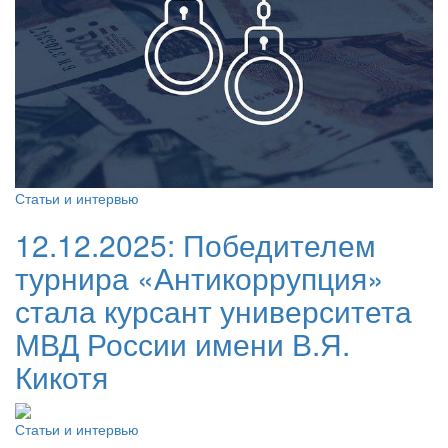
Статьи и интервью
12.12.2025:
Победителем
турнира «Антикоррупция»
стала курсант университета
МВД России имени В.Я.
Кикотя
Статьи и интервью