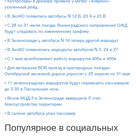
•
Контролеры в декабре провели у метро «Ховрино»
усиленный рейд
•
В ЗелАО появились автобусы N 12 В, 23 А и 23 В
•
С 28 по 31 июля поезда Ленинградского направления ОЖД
будут следовать по измененному графику
•
В Зеленограде у автобуса N 16 теперь другой маршрут
•
В ЗелАО поменялись маршруты автобусов N 3, 24 и 27
•
С 1 мая возобновляют работу маршрутов 400а и 400в
•
Для ветеранов ВОВ проезд в пригородных поездах
Октябрьской железной дороги упростят с 25 апреля по 31 мая
•
11 зеленоградских маршрутов будут перевозить пассажиров
до 3.30 в Пасхальную ночь
•
Возле МЦД-3 в Зеленограде завершили II этап
благоустройства территории
•
В салоне автобуса упал пассажир
Популярное в социальных