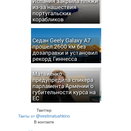
Испания закрыла пляжи
из-за нашествия
португальских
корабликов
Седан Geely Galaxy A7
прошел 2600 км без
дозаправки и установил
рекорд Гиннесса
Матвиенко
предупредила спикера
парламента Армении о
губительности курса на
ЕС
Твиттер
Твиты от @vestimatushkino
В контакте