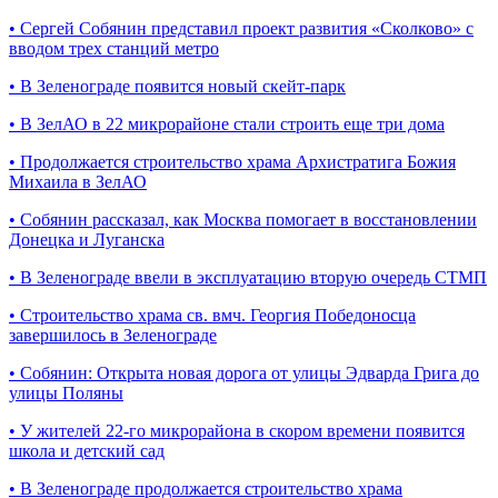
•
Сергей Собянин представил проект развития «Сколково» с
вводом трех станций метро
•
В Зеленограде появится новый скейт-парк
•
В ЗелАО в 22 микрорайоне стали строить еще три дома
•
Продолжается строительство храма Архистратига Божия
Михаила в ЗелАО
•
Собянин рассказал, как Москва помогает в восстановлении
Донецка и Луганска
•
В Зеленограде ввели в эксплуатацию вторую очередь СТМП
•
Строительство храма св. вмч. Георгия Победоносца
завершилось в Зеленограде
•
Собянин: Открыта новая дорога от улицы Эдварда Грига до
улицы Поляны
•
У жителей 22-го микрорайона в скором времени появится
школа и детский сад
•
В Зеленограде продолжается строительство храма