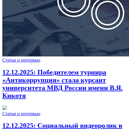
Статьи и интервью
12.12.2025:
Победителем турнира
«Антикоррупция» стала курсант
университета МВД России имени В.Я.
Кикотя
Статьи и интервью
12.12.2025:
Социальный видеоролик в