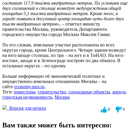
составит 117,9 тысячи квадратных метров. По условиям еще
двух соглашений в столице возведут медучреждения общей
площадью 5,1 тысячи квадратных метров. Кроме того, в
городе появится досуговый центр площадью чуть более двух
тысяч квадратных метров», –
отметил министр
правительства Москвы, руководитель Департамента
городского имущества города Москвы Максим Гаман.
По его словам, земельные участки расположены во всех
округах города, кроме Центрального. Четыре здания возведут
на юго-западе столицы, по три – на юге и в ТиНАО. На юго-
востоке, западе и в Зеленограде построят по два объекта. В
остальных округах – по одному.
Больше информации об экономической политике и
имущественно-земельных отношениях Москвы – на
сайте
economy.mos.ru
.
Теги:
инвесторы
,
строительство
,
социальные объекты
,
аренда
,
городская недвижимость
,
Москва
Версия для печати
0
0
Вам также может быть интересно: