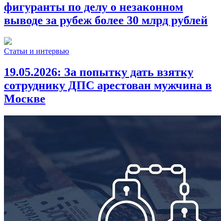
фигуранты по делу о незаконном
выводе за рубеж более 30 млрд рублей
Статьи и интервью
19.05.2026:
За попытку дать взятку
сотруднику ДПС арестован мужчина в
Москве