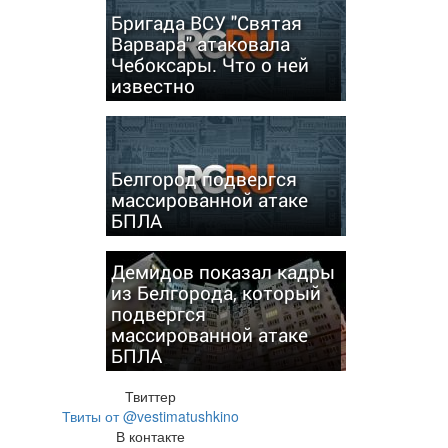
Бригада ВСУ "Святая
Варвара" атаковала
Чебоксары. Что о ней
известно
Белгород подвергся
массированной атаке
БПЛА
Демидов показал кадры
из Белгорода, который
подвергся
массированной атаке
БПЛА
Твиттер
Твиты от @vestimatushkino
В контакте