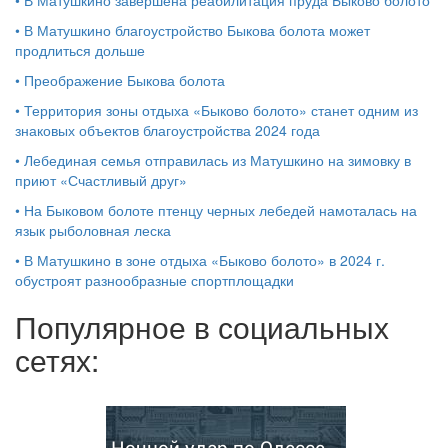
•
В Матушкино завершена реабилитация пруда Быково болото
•
В Матушкино благоустройство Быкова болота может
продлиться дольше
•
Преображение Быкова болота
•
Территория зоны отдыха «Быково болото» станет одним из
знаковых объектов благоустройства 2024 года
•
Лебединая семья отправилась из Матушкино на зимовку в
приют «Счастливый друг»
•
На Быковом болоте птенцу черных лебедей намоталась на
язык рыболовная леска
•
В Матушкино в зоне отдыха «Быково болото» в 2024 г.
обустроят разнообразные спортплощадки
Популярное в социальных
сетях:
Ночной удар по Одессе