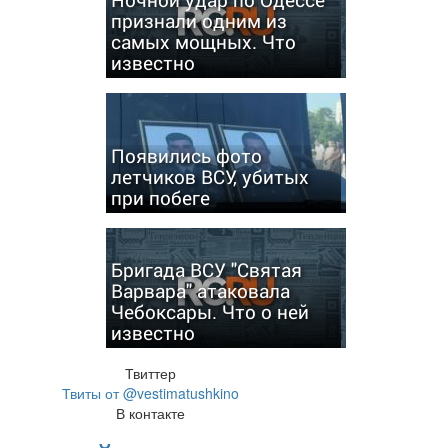
признали одним из
самых мощных. Что
известно
Появились фото
летчиков ВСУ, убитых
при побеге
Бригада ВСУ "Святая
Варвара" атаковала
Чебоксары. Что о ней
известно
Твиттер
Твиты от @vestimatushkino
В контакте