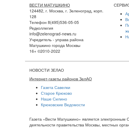
ВЕСТИ МАТУШКИНО
СЕРВИ
124482, г. Москва, г. Зеленоград, корп.
А
128
В
Телефон 8(495)536-05-05
П
Редколлегия
ж
info@zelenograd-news.ru
Н
Учредитель - управа района
Матушкино города Москвы
16+ ©2010-2022
НОВОСТИ ЗЕЛАО
Интернет-газеты районов ЗелАО
Газета Савелки
Старое Крюково
Наше Силино
Крюковские Ведомости
Газета «Вести Матушкино» является электронным 
деятельности правительства Москвы, местных орган