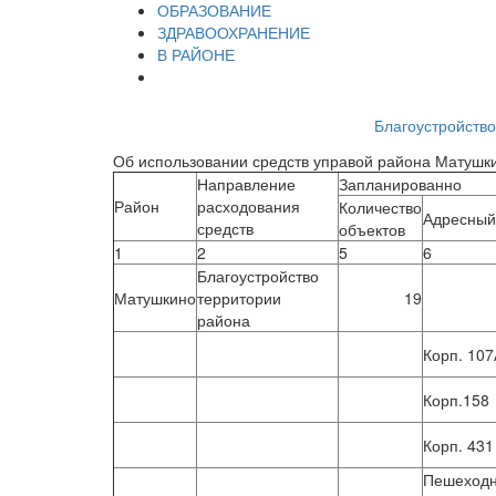
ОБРАЗОВАНИЕ
ЗДРАВООХРАНЕНИЕ
В РАЙОНЕ
Благоустройство
Об использовании средств управой района Матушкин
Направление
Запланированно
Район
расходования
Количество
Адресный
средств
объектов
1
2
5
6
Благоустройство
Матушкино
территории
19
района
Корп. 107
Корп.158
Корп. 431
Пешеходн