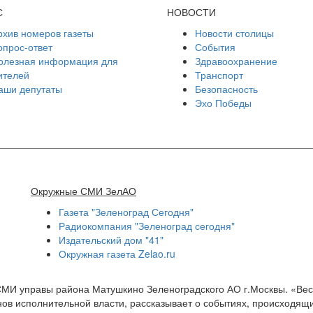
С
НОВОСТИ
рхив номеров газеты
Новости столицы
опрос-ответ
События
олезная информация для
Здравоохранение
ителей
Транспорт
аши депутаты
Безопасность
Эхо Победы
Окружные СМИ ЗелАО
Газета "Зеленоград Сегодня"
Радиокомпания "Зеленоград сегодня"
Издательский дом "41"
Окружная газета Zelao.ru
СМИ управы района Матушкино Зеленоградского АО г.Москвы. «Ве
ов исполнительной власти, рассказывает о событиях, происходящи