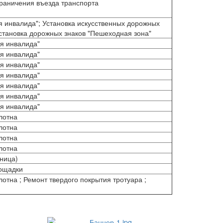
граничения въезда транспорта
я инвалида"; Установка искусственных дорожных
Установка дорожных знаков "Пешеходная зона"
ля инвалида"
ля инвалида"
ля инвалида"
ля инвалида"
ля инвалида"
ля инвалида"
ля инвалида"
лотна
лотна
лотна
лотна
чница)
лощадки
отна ; Ремонт твердого покрытия тротуара ;