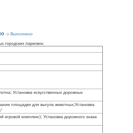
но
->
Выполнено
х городских парковок.
лотна; Установка искусственных дорожных
вание площадки для выгула животных;Установка
"
ий игровой комплекс); Установка дорожного знака