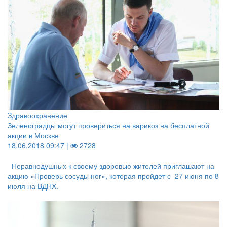
Здравоохранение
Зеленоградцы могут провериться на варикоз на бесплатной
акции в Москве
18.06.2018 09:47 |
2728
Неравнодушных к своему здоровью жителей приглашают на
акцию «Проверь сосуды ног», которая пройдет с 27 июня по 8
июля на ВДНХ.