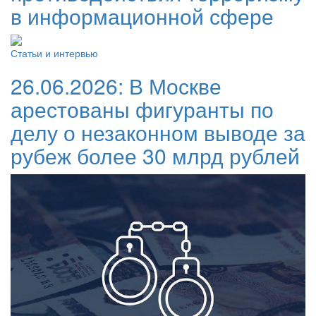
в информационной сфере
Статьи и интервью
26.06.2026:
В Москве
арестованы фигуранты по
делу о незаконном выводе за
рубеж более 30 млрд рублей