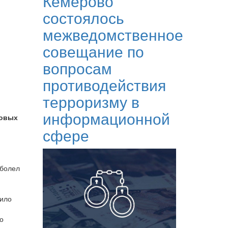
Кемерово
состоялось
межведомственное
совещание по
вопросам
противодействия
терроризму в
информационной
совых
сфере
еболел
вило
о