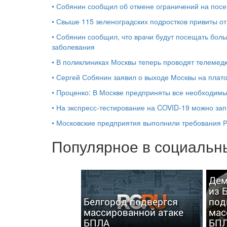
•
Собянин сообщил об отмене ограничений на посе
•
Свыше 115 зеленоградских подростков привиты от
•
Собянин сообщил, что врачи будут посещать боль
заболевания
•
В поликлиниках Москвы теперь проводят телемед
•
Сергей Собянин заявил о выходе Москвы на плат
•
Проценко: В Москве предприняты все необходим
•
На экспресс-тестирование на COVID-19 можно зап
•
​Московские предприятия выполнили требования Р
Популярное в социальны
Дем
из 
Белгород подвергся
под
массированной атаке
мас
БПЛА
БП