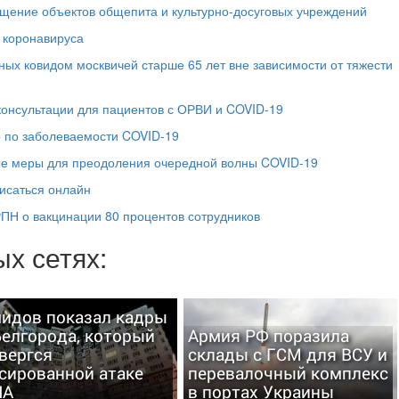
щение объектов общепита и культурно-досуговых учреждений
 коронавируса
ных ковидом москвичей старше 65 лет вне зависимости от тяжести
консультации для пациентов с ОРВИ и COVID-19
о по заболеваемости COVID-19
ые меры для преодоления очередной волны COVID-19
исаться онлайн
ПН о вакцинации 80 процентов сотрудников
х сетях:
идов показал кадры
Белгорода, который
Армия РФ поразила
вергся
склады с ГСМ для ВСУ и
сированной атаке
перевалочный комплекс
ЛА
в портах Украины