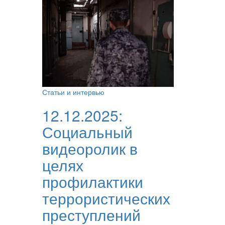
Статьи и интервью
12.12.2025:
Социальный
видеоролик в
целях
профилактики
террористических
преступлений