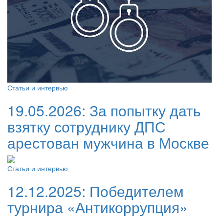
Статьи и интервью
19.05.2026:
За попытку дать
взятку сотруднику ДПС
арестован мужчина в Москве
Статьи и интервью
12.12.2025:
Победителем
турнира «Антикоррупция»