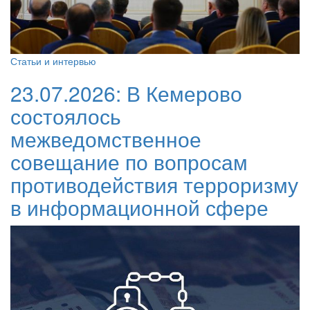
Статьи и интервью
23.07.2026:
В Кемерово
состоялось
межведомственное
совещание по вопросам
противодействия терроризму
в информационной сфере