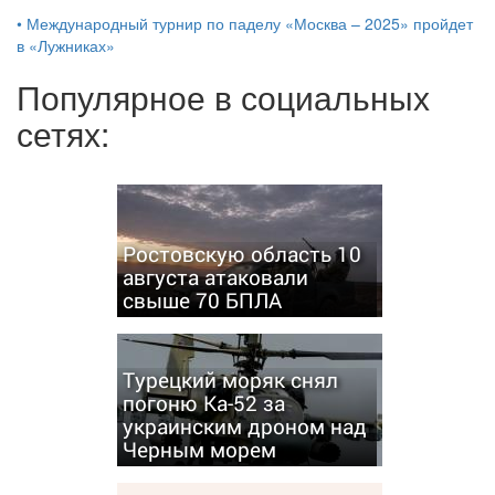
•
Международный турнир по паделу «Москва – 2025» пройдет
в «Лужниках»
Популярное в социальных
сетях:
Ростовскую область 10
августа атаковали
свыше 70 БПЛА
Турецкий моряк снял
погоню Ка-52 за
украинским дроном над
Черным морем