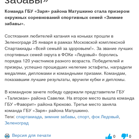
Команда ГБУ «Заря» района Матушкино стала призером
окружных соревнований спортивных семей «Зимние
забавы».
Состязания любителей катания на коньках прошли в
Зеленограде 25 января в рамках Московской комплексной
Спартакиады «Всей семьёй за здоровьем!». За звание лучших
спортивных семей округа в ФОКе «Ледовый» боролись
порядка 120 участников разного возраста. Победителей и
призеры, успешно прошедших нелегкие эстафеты, наградили
медалями, дипломами и командными призами. Командам,
показавшим лучшие результаты, вручили кубки и дипломы.
В командном зачете победу одержали представители ГБУ
«Талисман» района Савелки. На второе место вышла команда
ГБУ «Фаворит» района Крюково. Третье место заняла
команда ГБУ «Заря» района Матушкино.
Теги:
спартакиада
,
зимние забавы
,
спорт
,
фок Ледовый
,
Зеленоград
Версия для печати
0
0