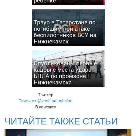
ребенке
Траур в Татарстане по
погибшим при атаке
беспилотников ВСУ на
Нижнекамск
Опубликованы первые
кадры с места удара
БПЛА по промзоне
Нижнекамска
Твиттер
Твиты от @vestimatushkino
В контакте
ЧИТАЙТЕ ТАКЖЕ СТАТЬИ