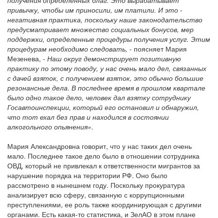
получения определенных благ. Это вырабатывает
привычку, чтобы им приносили, им платили. И это -
негативная практика, поскольку наше законодательство
предусматривает множество социальных бонусов, мер
поддержки, определенные процедуры получения услуг. Этим
процедурам необходимо следовать,
- поясняет Мария
Мезенева, -
Наш округ демонстрирует позитивную
практику по этому поводу, у нас очень мало дел, связанных
с дачей взяток, с получением взяток, это обычно большие
резонансные дела. В последнее время в прошлом квартале
было одно такое дело, человек дал взятку сотруднику
Госавтоинспекции, который его остановил и обнаружил,
что тот ехал без прав и находился в состоянии
алкогольного опьянения».
Мария Александровна говорит, что у нас таких дел очень
мало. Последнее такое дело было в отношении сотрудника
ОВД, который не привлекал к ответственности мигрантов за
нарушение порядка на территории РФ. Оно было
рассмотрено в нынешнем году. Поскольку прокуратура
анализирует всю сферу, связанную с коррупционными
преступлениями, ее роль также координирующая с другими
органами. Есть какая-то статистика, и ЗелАО в этом плане