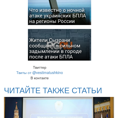
Что известно о ночной
атаке украинских БПЛА
на регионы России
Жители Сызрани
сообщают о сильном
задымлении в городе
после атаки БПЛА
Твиттер
Твиты от @vestimatushkino
В контакте
ЧИТАЙТЕ ТАКЖЕ СТАТЬИ