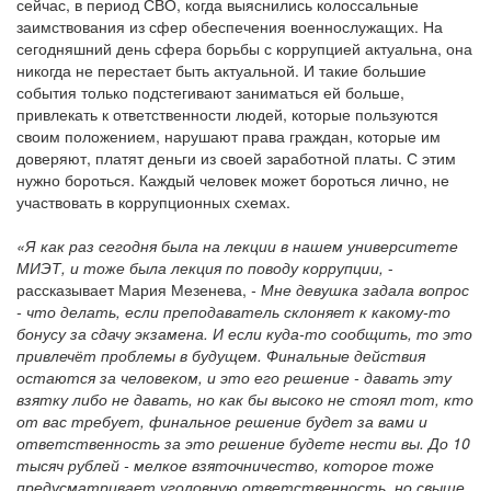
сейчас, в период СВО, когда выяснились колоссальные
заимствования из сфер обеспечения военнослужащих. На
сегодняшний день сфера борьбы с коррупцией актуальна, она
никогда не перестает быть актуальной. И такие большие
события только подстегивают заниматься ей больше,
привлекать к ответственности людей, которые пользуются
своим положением, нарушают права граждан, которые им
доверяют, платят деньги из своей заработной платы. С этим
нужно бороться. Каждый человек может бороться лично, не
участвовать в коррупционных схемах.
«Я как раз сегодня была на лекции в нашем университете
МИЭТ, и тоже была лекция по поводу коррупции,
-
рассказывает Мария Мезенева,
- Мне девушка задала вопрос
- что делать, если преподаватель склоняет к какому-то
бонусу за сдачу экзамена. И если куда-то сообщить, то это
привлечёт проблемы в будущем. Финальные действия
остаются за человеком, и это его решение - давать эту
взятку либо не давать, но как бы высоко не стоял тот, кто
от вас требует, финальное решение будет за вами и
ответственность за это решение будете нести вы. До 10
тысяч рублей - мелкое взяточничество, которое тоже
предусматривает уголовную ответственность, но свыше