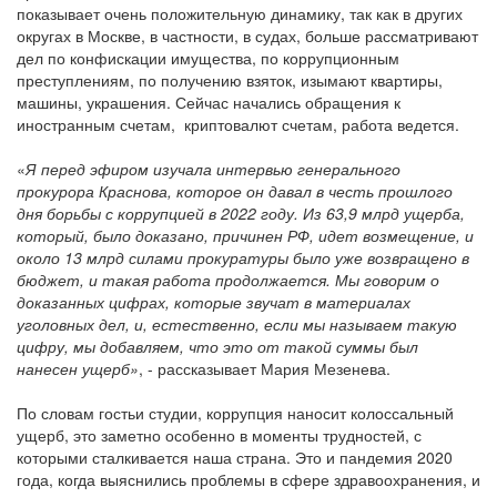
показывает очень положительную динамику, так как в других
округах в Москве, в частности, в судах, больше рассматривают
дел по конфискации имущества, по коррупционным
преступлениям, по получению взяток, изымают квартиры,
машины, украшения. Сейчас начались обращения к
иностранным счетам, криптовалют счетам, работа ведется.
«
Я перед эфиром изучала интервью генерального
прокурора Краснова, которое он давал в честь прошлого
дня борьбы с коррупцией в 2022 году. Из 63,9 млрд ущерба,
который, было доказано, причинен РФ, идет возмещение, и
около 13 млрд силами прокуратуры было уже возвращено в
бюджет, и такая работа продолжается. Мы говорим о
доказанных цифрах, которые звучат в материалах
уголовных дел, и, естественно, если мы называем такую
цифру, мы добавляем, что это от такой суммы был
нанесен ущерб»
, - рассказывает Мария Мезенева.
По словам гостьи студии, коррупция наносит колоссальный
ущерб, это заметно особенно в моменты трудностей, с
которыми сталкивается наша страна. Это и пандемия 2020
года, когда выяснились проблемы в сфере здравоохранения, и