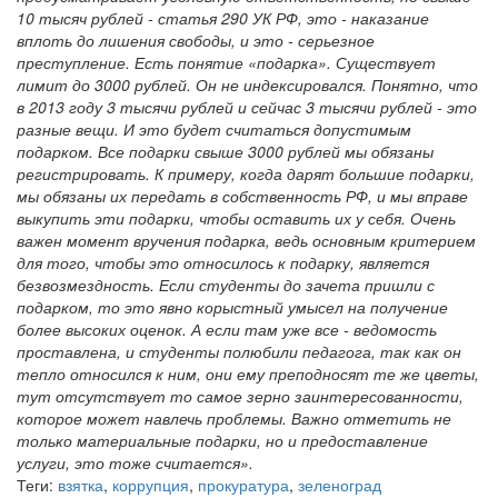
10 тысяч рублей - статья 290 УК РФ, это - наказание
вплоть до лишения свободы, и это - серьезное
преступление. Есть понятие «подарка». Существует
лимит до 3000 рублей. Он не индексировался. Понятно, что
в 2013 году 3 тысячи рублей и сейчас 3 тысячи рублей - это
разные вещи. И это будет считаться допустимым
подарком. Все подарки свыше 3000 рублей мы обязаны
регистрировать. К примеру, когда дарят большие подарки,
мы обязаны их передать в собственность РФ, и мы вправе
выкупить эти подарки, чтобы оставить их у себя. Очень
важен момент вручения подарка, ведь основным критерием
для того, чтобы это относилось к подарку, является
безвозмездность. Если студенты до зачета пришли с
подарком, то это явно корыстный умысел на получение
более высоких оценок. А если там уже все - ведомость
проставлена, и студенты полюбили педагога, так как он
тепло относился к ним, они ему преподносят те же цветы,
тут отсутствует то самое зерно заинтересованности,
которое может навлечь проблемы. Важно отметить не
только материальные подарки, но и предоставление
услуги, это тоже считается».
Теги:
взятка
,
коррупция
,
прокуратура
,
зеленоград