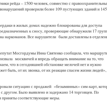
тники рейда – 1500 человек, совместно с правоохранительн
вонарушений проверили более 109 пустующих зданий и 14
 чердаки в жилых домах надежно блокированы для доступа
предназначенных к сносу, проверяющие обнаружили 17 груп
она наркоманов. Все нарушители были доставлены в отделен
 депутат Мосгордумы Инна Святенко сообщила, что маршрут
ризвала москвичей и впредь обращать внимание на то, что
аем, что в сегодняшней обстановке мелочей нет и нужно
жет быть, от их звонка, от их реакции спасем жизни людей»,
ировали ситуацию с продажей «безымянных» сим-карт, кот
 с другом. Было выявлено и задержано 14 торговцев. По
 и приняты соответствующие меры.