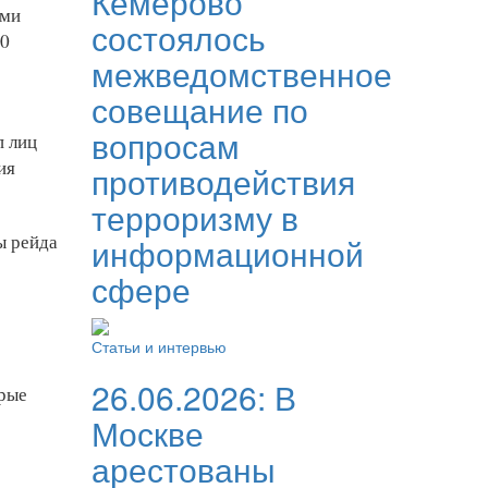
Кемерово
ыми
состоялось
50
межведомственное
совещание по
вопросам
п лиц
ия
противодействия
терроризму в
ы рейда
информационной
сфере
Статьи и интервью
26.06.2026:
В
орые
Москве
арестованы