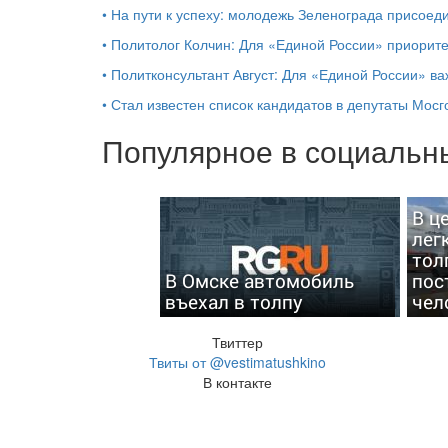
•
На пути к успеху: молодежь Зеленограда присоед
•
Политолог Колчин: Для «Единой России» приорит
•
Политконсультант Август: Для «Единой России» в
•
Стал известен список кандидатов в депутаты Мос
Популярное в социальны
В ц
лег
тол
В Омске автомобиль
пос
въехал в толпу
чел
Твиттер
Твиты от @vestimatushkino
В контакте