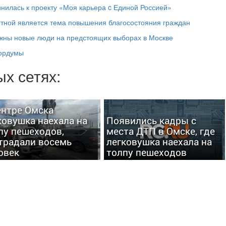
инилась к проекту «Моя карьера c Единой Россией»
етной является тема повышения благосостояния граждан
ажны новые люди на предстоящих выборах в Москве
гордумы
х сетях:
ентре Омска
ковушка наехала на
Появились кадры с
пу пешеходов,
места ДТП в Омске, где
традали восемь
легковушка наехала на
овек
толпу пешеходов