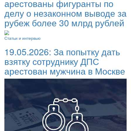
арестованы фигуранты по
делу о незаконном выводе за
рубеж более 30 млрд рублей
Статьи и интервью
19.05.2026:
За попытку дать
взятку сотруднику ДПС
арестован мужчина в Москве