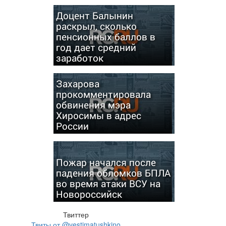
Доцент Балынин
раскрыл, сколько
пенсионных баллов в
год дает средний
заработок
Захарова
прокомментировала
обвинения мэра
Хиросимы в адрес
России
Пожар начался после
падения обломков БПЛА
во время атаки ВСУ на
Новороссийск
Твиттер
Твиты от @vestimatushkino