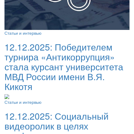
Статьи и интервью
12.12.2025:
Победителем
турнира «Антикоррупция»
стала курсант университета
МВД России имени В.Я.
Кикотя
Статьи и интервью
12.12.2025:
Социальный
видеоролик в целях