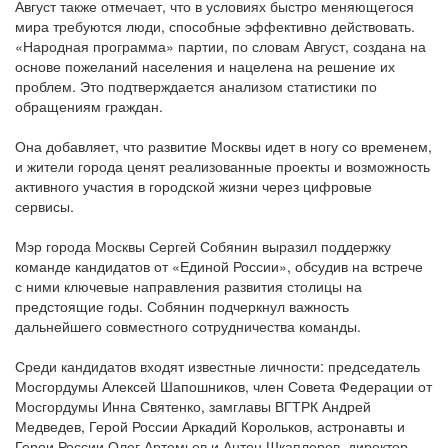
Август также отмечает, что в условиях быстро меняющегося
мира требуются люди, способные эффективно действовать.
«Народная программа» партии, по словам Август, создана на
основе пожеланий населения и нацелена на решение их
проблем. Это подтверждается анализом статистики по
обращениям граждан.
Она добавляет, что развитие Москвы идет в ногу со временем,
и жители города ценят реализованные проекты и возможность
активного участия в городской жизни через цифровые
сервисы.
Мэр города Москвы Сергей Собянин выразил поддержку
команде кандидатов от «Единой России», обсудив на встрече
с ними ключевые направления развития столицы на
предстоящие годы. Собянин подчеркнул важность
дальнейшего совместного сотрудничества команды.
Среди кандидатов входят известные личности: председатель
Мосгордумы Алексей Шапошников, член Совета Федерации от
Мосгордумы Инна Святенко, замглавы ВГТРК Андрей
Медведев, Герой России Аркадий Корольков, астронавты и
Герои России Олег Артемьев и Антон Шкаплеров, директор