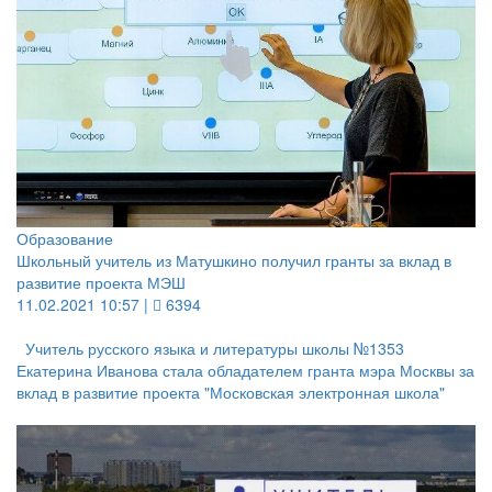
Образование
Школьный учитель из Матушкино получил гранты за вклад в
развитие проекта МЭШ
11.02.2021 10:57 |
6394
Учитель русского языка и литературы школы №1353
Екатерина Иванова стала обладателем гранта мэра Москвы за
вклад в развитие проекта "Московская электронная школа"