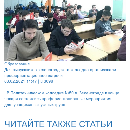
Образование
Для выпускников зеленоградского колледжа организовали
профориентационное встречи
03.02.2021 11:47 |
3098
В Политехническом колледже №50 в Зеленограде в конце
января состоялись профориентационные мероприятия
для учащихся выпускных групп
ЧИТАЙТЕ ТАКЖЕ СТАТЬИ