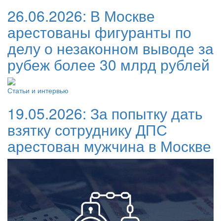
26.06.2026:
В Москве
арестованы фигуранты по
делу о незаконном выводе за
рубеж более 30 млрд рублей
Статьи и интервью
19.05.2026:
За попытку дать
взятку сотруднику ДПС
арестован мужчина в Москве