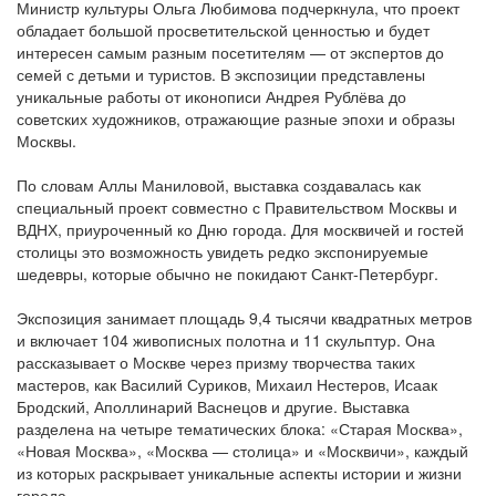
Министр культуры Ольга Любимова подчеркнула, что проект
обладает большой просветительской ценностью и будет
интересен самым разным посетителям — от экспертов до
семей с детьми и туристов. В экспозиции представлены
уникальные работы от иконописи Андрея Рублёва до
советских художников, отражающие разные эпохи и образы
Москвы.
По словам Аллы Маниловой, выставка создавалась как
специальный проект совместно с Правительством Москвы и
ВДНХ, приуроченный ко Дню города. Для москвичей и гостей
столицы это возможность увидеть редко экспонируемые
шедевры, которые обычно не покидают Санкт-Петербург.
Экспозиция занимает площадь 9,4 тысячи квадратных метров
и включает 104 живописных полотна и 11 скульптур. Она
рассказывает о Москве через призму творчества таких
мастеров, как Василий Суриков, Михаил Нестеров, Исаак
Бродский, Аполлинарий Васнецов и другие. Выставка
разделена на четыре тематических блока: «Старая Москва»,
«Новая Москва», «Москва — столица» и «Москвичи», каждый
из которых раскрывает уникальные аспекты истории и жизни
города.