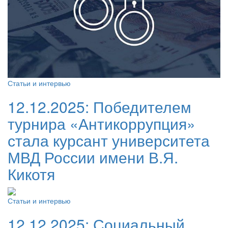
Статьи и интервью
12.12.2025:
Победителем
турнира «Антикоррупция»
стала курсант университета
МВД России имени В.Я.
Кикотя
Статьи и интервью
12.12.2025:
Социальный