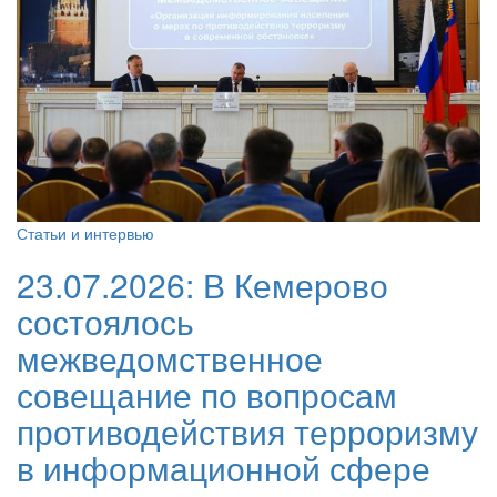
Статьи и интервью
23.07.2026:
В Кемерово
состоялось
межведомственное
совещание по вопросам
противодействия терроризму
в информационной сфере