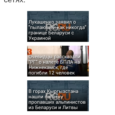
Лукашенко заявил о
"пылающей как никогда"
границе Беларуси с
Украиной
Очевидцы рассказали
"РГ" о налете БПЛА на
Нижнекамск, где
погибли 12 человек
В горах Кыргызстана
нашли палатку
пропавших альпинистов
из Беларуси и Литвы