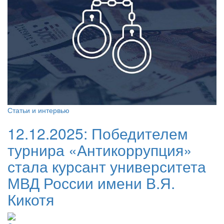
Статьи и интервью
12.12.2025:
Победителем
турнира «Антикоррупция»
стала курсант университета
МВД России имени В.Я.
Кикотя