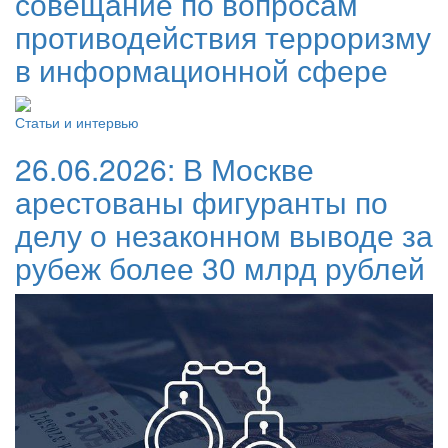
совещание по вопросам
противодействия терроризму
в информационной сфере
Статьи и интервью
26.06.2026:
В Москве
арестованы фигуранты по
делу о незаконном выводе за
рубеж более 30 млрд рублей