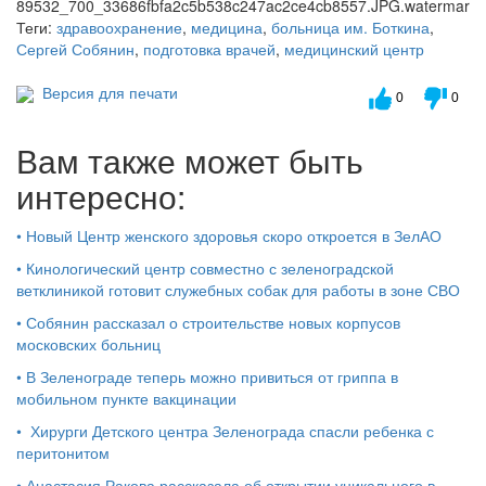
Теги:
здравоохранение
,
медицина
,
больница им. Боткина
,
Сергей Собянин
,
подготовка врачей
,
медицинский центр
Версия для печати
0
0
Вам также может быть
интересно:
•
Новый Центр женского здоровья скоро откроется в ЗелАО
•
Кинологический центр совместно с зеленоградской
ветклиникой готовит служебных собак для работы в зоне СВО
•
Собянин рассказал о строительстве новых корпусов
московских больниц
•
В Зеленограде теперь можно привиться от гриппа в
мобильном пункте вакцинации
•
Хирурги Детского центра Зеленограда спасли ребенка с
перитонитом
•
Анастасия Ракова рассказала об открытии уникального в