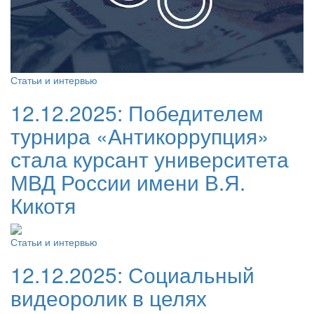
Статьи и интервью
12.12.2025:
Победителем
турнира «Антикоррупция»
стала курсант университета
МВД России имени В.Я.
Кикотя
Статьи и интервью
12.12.2025:
Социальный
видеоролик в целях