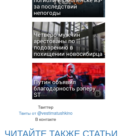
за последствий
непогоды
Четверо мужчин
арестованы по
подозрению в
похищении новосибирца
Путин объявил
благодарность рэперу
ST
Твиттер
Твиты от @vestimatushkino
В контакте
ЧИТАЙТЕ ТАКЖЕ СТАТЬИ