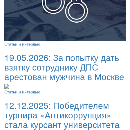
Статьи и интервью
19.05.2026:
За попытку дать
взятку сотруднику ДПС
арестован мужчина в Москве
Статьи и интервью
12.12.2025:
Победителем
турнира «Антикоррупция»
стала курсант университета