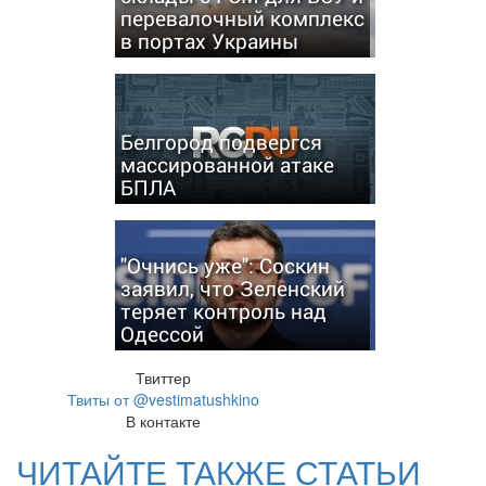
перевалочный комплекс
в портах Украины
Белгород подвергся
массированной атаке
БПЛА
"Очнись уже": Соскин
заявил, что Зеленский
теряет контроль над
Одессой
Твиттер
Твиты от @vestimatushkino
В контакте
ЧИТАЙТЕ ТАКЖЕ СТАТЬИ