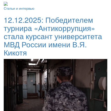
Статьи и интервью
12.12.2025:
Победителем
турнира «Антикоррупция»
стала курсант университета
МВД России имени В.Я.
Кикотя