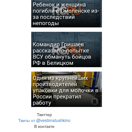
Ребенок и женщина
погибли в Смоленске из-
за последствий
непогоды
Командир Гришаев
рассказал о попытке
ВСУ обмануть бойцов
РФ в Белицком
Один из крупнейших
производителей
упаковки для молочки в
России прекратил
работу
Твиттер
Твиты от @vestimatushkino
В контакте