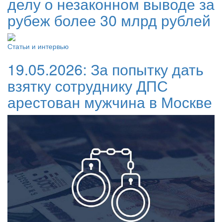
делу о незаконном выводе за
рубеж более 30 млрд рублей
Статьи и интервью
19.05.2026:
За попытку дать
взятку сотруднику ДПС
арестован мужчина в Москве