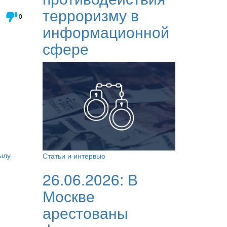
терроризму в
0
информационной
сфере
ылу
Статьи и интервью
26.06.2026:
В
Москве
арестованы