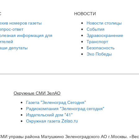
С
НОВОСТИ
рхив номеров газеты
Новости столицы
опрос-ответ
События
олезная информация для
Здравоохранение
ителей
Транспорт
аши депутаты
Безопасность
Эхо Победы
Окружные СМИ ЗелАО
Газета "Зеленоград Сегодня"
Радиокомпания "Зеленоград сегодня"
Издательский дом "41"
Окружная газета Zelao.ru
СМИ управы района Матушкино Зеленоградского АО г.Москвы. «Ве