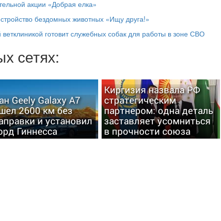
ительной акции «Добрая елка»
истройство бездомных животных «Ищу друга!»
 ветклиникой готовит служебных собак для работы в зоне СВО
х сетях:
Киргизия назвала РФ
ан Geely Galaxy A7
стратегическим
шел 2600 км без
партнером: одна деталь
аправки и установил
заставляет усомниться
орд Гиннесса
в прочности союза