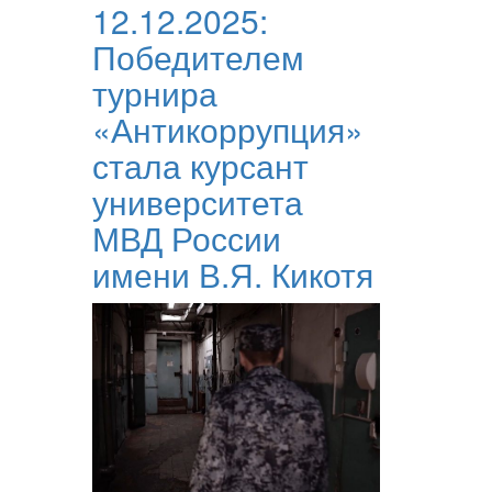
12.12.2025:
Победителем
турнира
«Антикоррупция»
стала курсант
университета
МВД России
имени В.Я. Кикотя