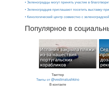
•
Зеленоградцы могут принять участие в благотвор
•
Зеленоградцев приглашают посетить выставку-пр
•
Кинологический центр совместно с зеленоградской
Популярное в социальны
Испания закрыла пляжи
Сед
из-за нашествия
про
португальских
доз
корабликов
рек
Твиттер
Твиты от @vestimatushkino
В контакте