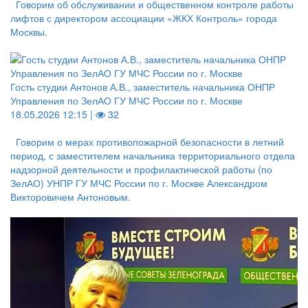
Говорим об обслуживании и общественном контроле работы
лифтов с директором ассоциации «ЖКХ Контроль» города
Москвы.
Гость студии Антонов А.В., заместитель начальника ОНПР
Управления по ЗелАО ГУ МЧС России по г. Москве
18.05.2026 12:15 |
32
Говорим о мерах противопожарной безопасности в летний
период, с заместителем начальника территориального отдела
надзорной деятельности и профилактической работы (по
ЗелАО) УНПР ГУ МЧС России по г. Москве Александром
Викторовичем Антоновым.