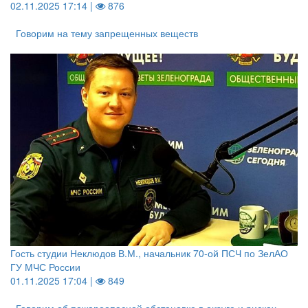
02.11.2025 17:14 |
876
Говорим на тему запрещенных веществ
Гость студии Неклюдов В.М., начальник 70-ой ПСЧ по ЗелАО
ГУ МЧС России
01.11.2025 17:04 |
849
Говорим об пожароопасной обстановке в округе и рисках