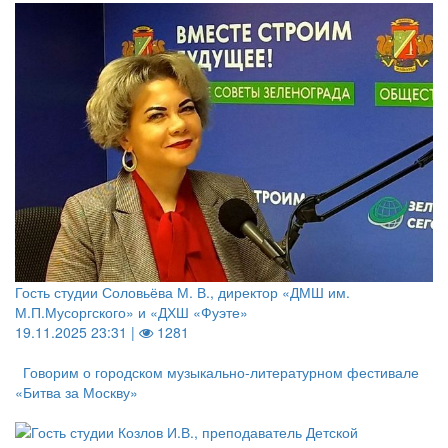
Гость студии Соловьёва М. В., директор «ДМШ им.
М.П.Мусоргского» и «ДХШ «Фуэте»
19.11.2025 23:31 |
1281
Говорим о городском музыкально-литературном фестивале
«Битва за Москву»