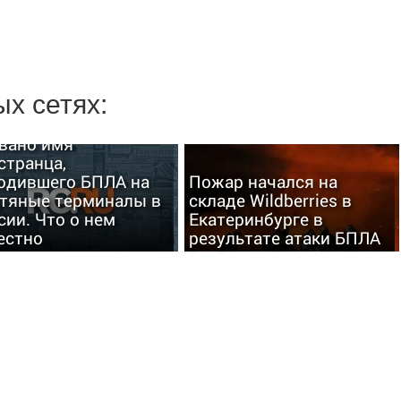
х сетях:
вано имя
странца,
одившего БПЛА на
Пожар начался на
тяные терминалы в
складе Wildberries в
сии. Что о нем
Екатеринбурге в
естно
результате атаки БПЛА