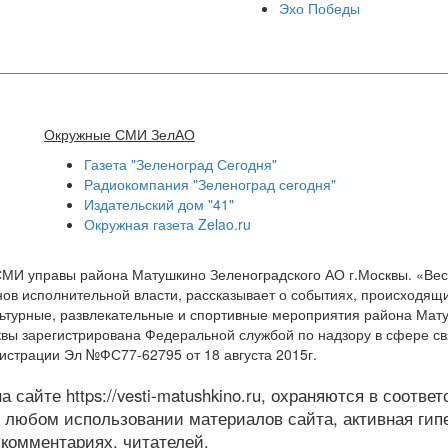
Эхо Победы
Окружные СМИ ЗелАО
Газета "Зеленоград Сегодня"
Радиокомпания "Зеленоград сегодня"
Издательский дом "41"
Окружная газета Zelao.ru
СМИ управы района Матушкино Зеленоградского АО г.Москвы. «Ве
ов исполнительной власти, рассказывает о событиях, происходящи
ультурные, развлекательные и спортивные мероприятия района Мат
квы зарегистрирована Федеральной службой по надзору в сфере с
истрации Эл №ФС77-62795 от 18 августа 2015г.
 сайте https://vesti-matushkino.ru, охраняются в соотве
 любом использовании материалов сайта, активная гипе
 комментариях, читателей.