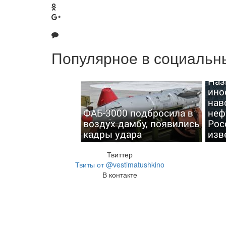
Популярное в социальны
Наз
ино
нав
ФАБ-3000 подбросила в
неф
воздух дамбу, появились
Рос
кадры удара
изв
Твиттер
Твиты от @vestimatushkino
В контакте