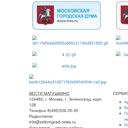
ВЕСТИ МАТУШКИНО
СЕРВИ
124482, г. Москва, г. Зеленоград, корп.
А
128
В
Телефон 8(495)536-05-05
П
Редколлегия
ж
info@zelenograd-news.ru
Н
Учредитель - управа района