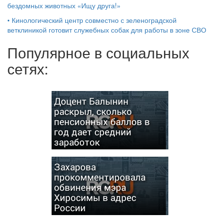
бездомных животных «Ищу друга!»
•
Кинологический центр совместно с зеленоградской
ветклиникой готовит служебных собак для работы в зоне СВО
Популярное в социальных
сетях:
Доцент Балынин
раскрыл, сколько
пенсионных баллов в
год дает средний
заработок
Захарова
прокомментировала
обвинения мэра
Хиросимы в адрес
России