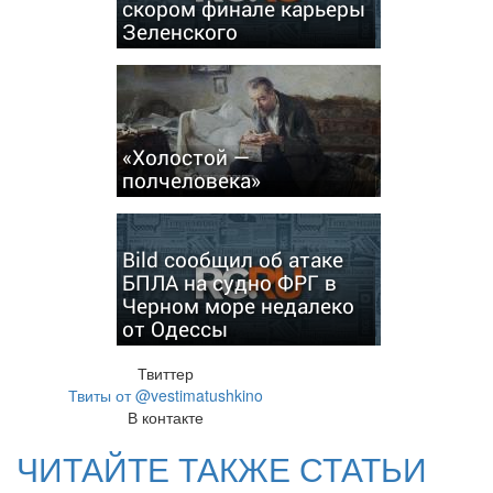
скором финале карьеры
Зеленского
«Холостой —
полчеловека»
Bild сообщил об атаке
БПЛА на судно ФРГ в
Черном море недалеко
от Одессы
Твиттер
Твиты от @vestimatushkino
В контакте
ЧИТАЙТЕ ТАКЖЕ СТАТЬИ