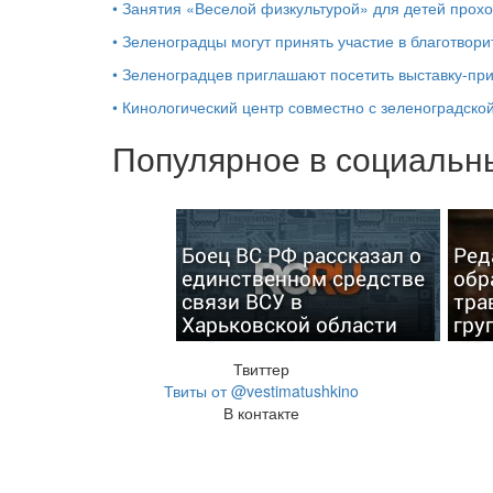
•
Занятия «Веселой физкультурой» для детей прохо
•
Зеленоградцы могут принять участие в благотвор
•
Зеленоградцев приглашают посетить выставку-пр
•
Кинологический центр совместно с зеленоградской
Популярное в социальны
Боец ВС РФ рассказал о
Ред
единственном средстве
обр
связи ВСУ в
тра
Харьковской области
гру
Твиттер
Твиты от @vestimatushkino
В контакте