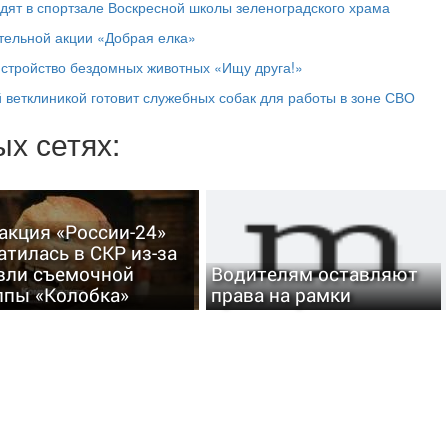
дят в спортзале Воскресной школы зеленоградского храма
ительной акции «Добрая елка»
истройство бездомных животных «Ищу друга!»
 ветклиникой готовит служебных собак для работы в зоне СВО
х сетях:
акция «России-24»
атилась в СКР из-за
вли съемочной
Водителям оставляют
ппы «Колобка»
права на рамки