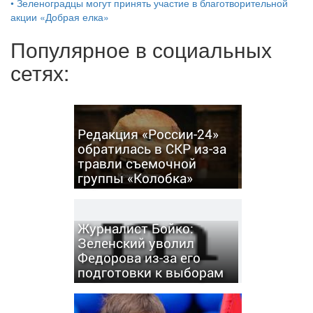
•
Зеленоградцы могут принять участие в благотворительной
акции «Добрая елка»
Популярное в социальных
сетях:
Редакция «России-24»
обратилась в СКР из-за
травли съемочной
группы «Колобка»
Журналист Бойко:
Зеленский уволил
Федорова из-за его
подготовки к выборам