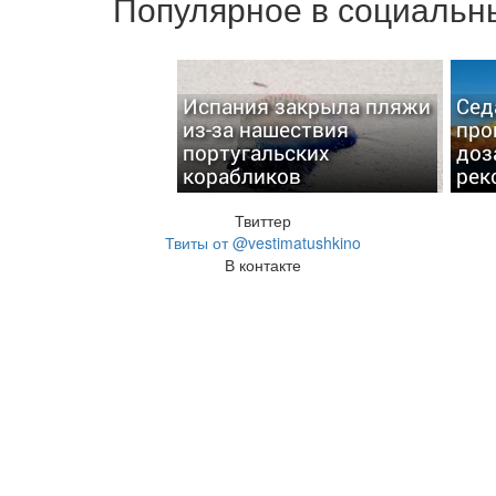
Популярное в социальны
Испания закрыла пляжи
Сед
из-за нашествия
про
португальских
доз
корабликов
рек
Твиттер
Твиты от @vestimatushkino
В контакте