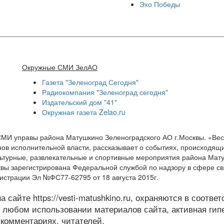
Эхо Победы
Окружные СМИ ЗелАО
Газета "Зеленоград Сегодня"
Радиокомпания "Зеленоград сегодня"
Издательский дом "41"
Окружная газета Zelao.ru
СМИ управы района Матушкино Зеленоградского АО г.Москвы. «Ве
ов исполнительной власти, рассказывает о событиях, происходящи
ультурные, развлекательные и спортивные мероприятия района Мат
квы зарегистрирована Федеральной службой по надзору в сфере с
истрации Эл №ФС77-62795 от 18 августа 2015г.
 сайте https://vesti-matushkino.ru, охраняются в соотве
 любом использовании материалов сайта, активная гипе
 комментариях, читателей.