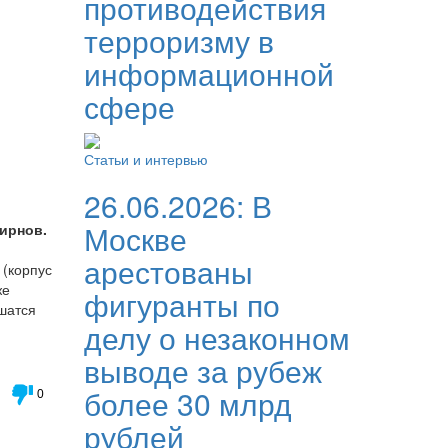
противодействия
терроризму в
информационной
сфере
Статьи и интервью
26.06.2026:
В
Москве
ирнов.
арестованы
 (корпус
же
фигуранты по
ршатся
делу о незаконном
выводе за рубеж
более 30 млрд
0
рублей