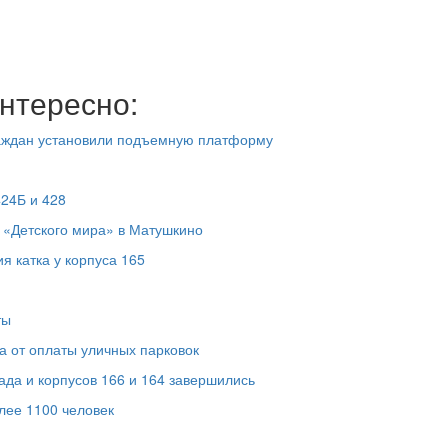
нтересно:
раждан установили подъемную платформу
424Б и 428
 «Детского мира» в Матушкино
 катка у корпуса 165
ты
а от оплаты уличных парковок
ада и корпусов 166 и 164 завершились
лее 1100 человек