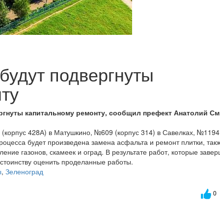
будут подвергнуты
ту
ргнуты капитальному ремонту, сообщил префект Анатолий См
 (корпус 428А) в Матушкино, №609 (корпус 314) в Савелках, №1194
процесса будет произведена замена асфальта и ремонт плитки, так
ение газонов, скамеек и оград. В результате работ, которые заве
достоинству оценить проделанные работы.
ы
,
Зеленоград
0