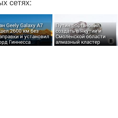
х сетях:
ан Geely Galaxy A7
Путин постановил
шел 2600 км без
создать в Якутии и
аправки и установил
Смоленской области
орд Гиннесса
алмазный кластер