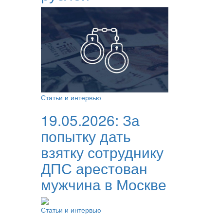
Статьи и интервью
19.05.2026:
За
попытку дать
взятку сотруднику
ДПС арестован
мужчина в Москве
Статьи и интервью