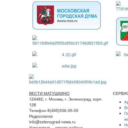
ВЕСТИ МАТУШКИНО
СЕРВИ
124482, г. Москва, г. Зеленоград, корп.
А
128
В
Телефон 8(495)536-05-05
П
Редколлегия
ж
info@zelenograd-news.ru
Н
Учредитель - управа района