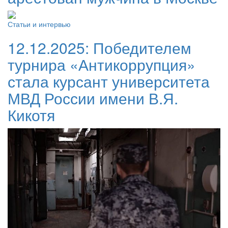
Статьи и интервью
12.12.2025:
Победителем
турнира «Антикоррупция»
стала курсант университета
МВД России имени В.Я.
Кикотя