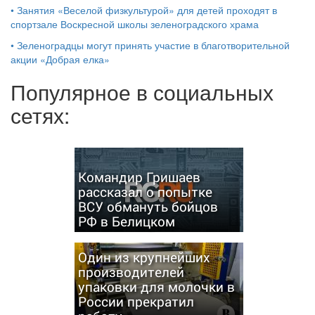
•
Занятия «Веселой физкультурой» для детей проходят в
спортзале Воскресной школы зеленоградского храма
•
Зеленоградцы могут принять участие в благотворительной
акции «Добрая елка»
Популярное в социальных
сетях:
Командир Гришаев
рассказал о попытке
ВСУ обмануть бойцов
РФ в Белицком
Один из крупнейших
производителей
упаковки для молочки в
России прекратил